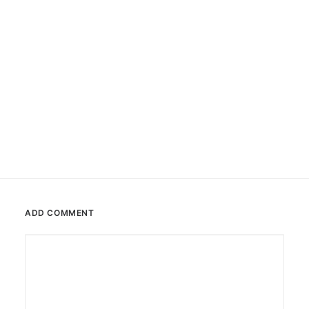
#0262
Paste-Up
ADD COMMENT