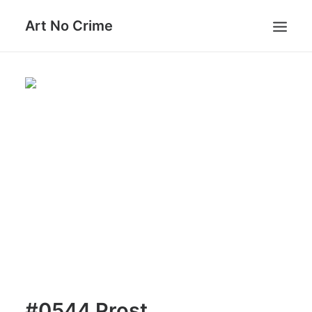
Art No Crime
ARTISTS
STYLES
GALLERIES
SEARCH
#0544 Prost