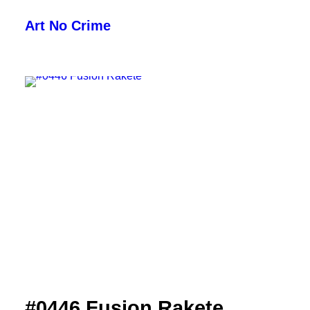
Art No Crime
ARTISTS
STYLES
GALLERIES
SEARCH
#0446 Fusion Rakete