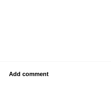
#0099 Zipper die Rakete
Other
Add comment